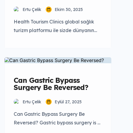
Carpenter has undergone plastic
surgery, pointing to subtle
Ertu Çelik
Ekim 30, 2025
changes in […]
Health Tourism Clinics global sağlık
turizm platformu ile sizde dünyanın
her ülkesinden hastaya erişebilirsiniz.
Türkiye’nin 1 numaralı sağlık turizm
platformu olan Health Tourism Clinics,
sağlık kuruluşlarıyla hastaları bir
araya getiren B2B sağlık
Can Gastric Bypass
platformudur. Platformumuz
Surgery Be Reversed?
sayesinde sağlık kuruluşunuzu
yüzbinlerce insana tanıtma fırsatını
Ertu Çelik
Eylül 27, 2025
yakalayabilirsiniz. Reklamlara
Can Gastric Bypass Surgery Be
harcadığınız tutarlardan çok daha az
Reversed? Gastric bypass surgery is a
ücretlere yüksek kaliteli hastalara
life-changing procedure that helps