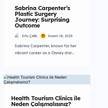
Sabrina Carpenter’s
Plastic Surgery
Journey: Surprising
Outcome
Ertu Çelik
Kasım 18, 2025
Sabrina Carpenter, known for her
vibrant career as a Disney star
turned global pop sensation, has
recently found herself in the
spotlight, not just for her music but
also for speculations surrounding
her appearance. As with many
celebrities, fans and media alike
Health Tourism Clinics ile
have speculated whether
Neden Çalışmalısınız?