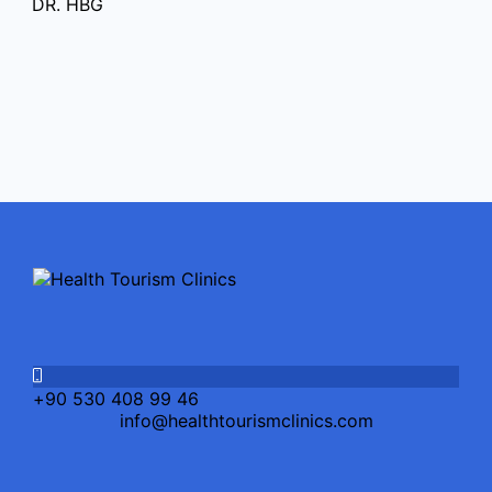
DR. HBG
+90 530 408 99 46
info@healthtourismclinics.com