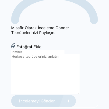
Diş Kemik Grefti
Diş Tedavileri
Misafir Olarak İnceleme Gönder
Tecrübelerinizi Paylaşın.
Diş Temizliği
Fotoğraf Ekle
Hollywood Gülüşü Estetiği
Kök Kanal Tedavisi
Köprü Tedavisi
İncelemeyi Gönder
Ortodonti