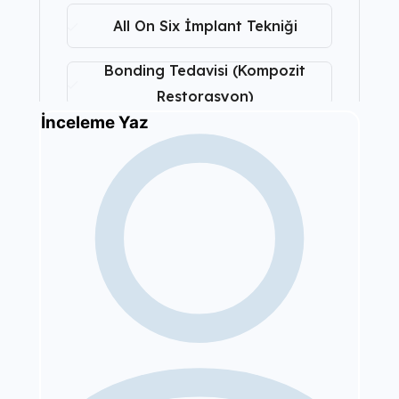
All On Six İmplant Tekniği
Bonding Tedavisi (Kompozit
Restorasyon)
İnceleme Yaz
Çene Kistleri
Diş Beyazlatma
Diş Dolgusu Tedavisi
Diş Eti Estetiği
Diş İmplantı