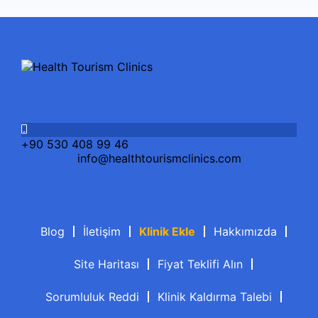
Pedodonti Tedavileri
Porselen Lamina
Yirmilik Diş Tedavisi
+90 530 408 99 46
info@healthtourismclinics.com
Zirkonyum Diş Kaplama
Blog
İletişim
Klinik Ekle
Hakkımızda
Site Haritası
Fiyat Teklifi Alın
Sorumluluk Reddi
Klinik Kaldırma Talebi