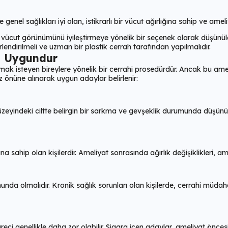
nel sağlıkları iyi olan, istikrarlı bir vücut ağırlığına sahip ve amel
e vücut görünümünü iyileştirmeye yönelik bir seçenek olarak düşünül
ndirilmeli ve uzman bir plastik cerrah tarafından yapılmalıdır.
e Uygundur
şmak isteyen bireylere yönelik bir cerrahi prosedürdür. Ancak bu am
 önüne alınarak uygun adaylar belirlenir:
üzeyindeki ciltte belirgin bir sarkma ve gevşeklik durumunda düşünü
na sahip olan kişilerdir. Ameliyat sonrasında ağırlık değişiklikleri, ame
munda olmalıdır. Kronik sağlık sorunları olan kişilerde, cerrahi müda
eci genellikle daha zor olabilir. Sigara içen adaylar, ameliyat öncesi 