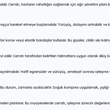
ir. Cerrah, hastanın rahatlığını sağlamak için ağrı yönetimi planı beli
şça hareket etmeye başlamalıdır. Yürüyüş, dolaşımı artırabilir ve kan
 korse veya elastik bandajlar kullanılır. Bu giysiler, cildin sıkı kalm
rol edilir. Cerrah tarafından belirtilen talimatlara uygun olarak dikiş b
kaçınılmalıdır. Hafif egzersizler ve yürüyüş, ameliyat sonrası iyileşme s
. Bu durum, zamanla azalacaktır. Soğuk kompres uygulamak, şişliği a
neleri planlanır. Bu muayenelerde cerrah, iyileşme sürecini değerlendir