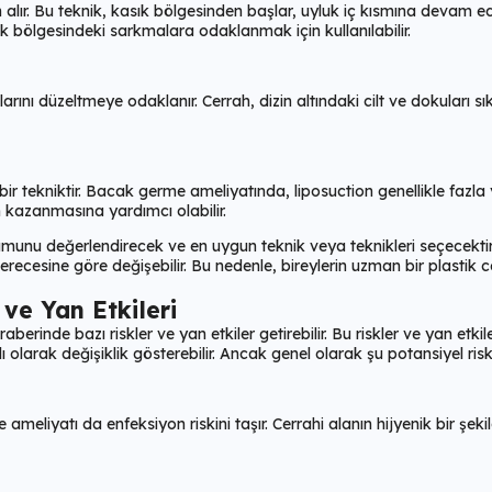
alır. Bu teknik, kasık bölgesinden başlar, uyluk iç kısmına devam ed
k bölgesindeki sarkmalara odaklanmak için kullanılabilir.
arını düzeltmeye odaklanır. Cerrah, dizin altındaki cilt ve dokuları 
ir tekniktir. Bacak germe ameliyatında, liposuction genellikle fazla
 kazanmasına yardımcı olabilir.
urumunu değerlendirecek ve en uygun teknik veya teknikleri seçecekt
recesine göre değişebilir. Bu nedenle, bireylerin uzman bir plastik c
ve Yan Etkileri
erinde bazı riskler ve yan etkiler getirebilir. Bu riskler ve yan etki
 olarak değişiklik gösterebilir. Ancak genel olarak şu potansiyel ris
liyatı da enfeksiyon riskini taşır. Cerrahi alanın hijyenik bir şeki