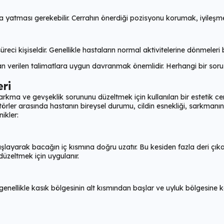
 yatması gerekebilir. Cerrahın önerdiği pozisyonu korumak, iyileşmeyi
i kişiseldir. Genellikle hastaların normal aktivitelerine dönmeleri b
dan verilen talimatlara uygun davranmak önemlidir. Herhangi bir s
ri
kma ve gevşeklik sorununu düzeltmek için kullanılan bir estetik cerr
törler arasında hastanın bireysel durumu, cildin esnekliği, sarkmanın 
ikler:
layarak bacağın iç kısmına doğru uzatır. Bu kesiden fazla deri çıkarılı
düzeltmek için uygulanır.
genellikle kasık bölgesinin alt kısmından başlar ve uyluk bölgesine 