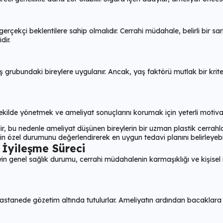
rçekçi beklentilere sahip olmalıdır. Cerrahi müdahale, belirli bir 
dir.
 grubundaki bireylere uygulanır. Ancak, yaş faktörü mutlak bir krite
 şekilde yönetmek ve ameliyat sonuçlarını korumak için yeterli motiva
r, bu nedenle ameliyat düşünen bireylerin bir uzman plastik cerrah
n özel durumunu değerlendirerek en uygun tedavi planını belirleyebil
İyileşme Süreci
n genel sağlık durumu, cerrahi müdahalenin karmaşıklığı ve kişisel iyi
 hastanede gözetim altında tutulurlar. Ameliyatın ardından bacaklara 