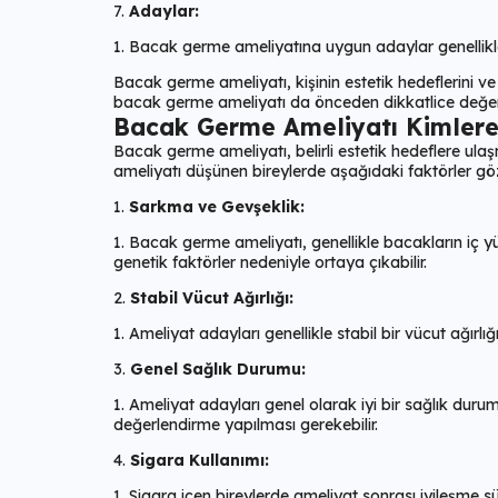
Adaylar:
Bacak germe ameliyatına uygun adaylar genellikle ge
Bacak germe ameliyatı, kişinin estetik hedeflerini v
bacak germe ameliyatı da önceden dikkatlice değerle
Bacak Germe Ameliyatı Kimler
Bacak germe ameliyatı, belirli estetik hedeflere ula
ameliyatı düşünen bireylerde aşağıdaki faktörler göz
Sarkma ve Gevşeklik:
Bacak germe ameliyatı, genellikle bacakların iç y
genetik faktörler nedeniyle ortaya çıkabilir.
Stabil Vücut Ağırlığı:
Ameliyat adayları genellikle stabil bir vücut ağırlığı
Genel Sağlık Durumu:
Ameliyat adayları genel olarak iyi bir sağlık duru
değerlendirme yapılması gerekebilir.
Sigara Kullanımı:
Sigara içen bireylerde ameliyat sonrası iyileşme sür