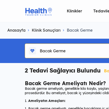
Klinikler
Tedavil
Anasayfa
Klinik Sonuçları
Bacak Germe
Bacak Germe
2
Tedavi Sağlayıcı Bulundu
Ba
Bacak Germe Ameliyatı Nedir?
Bacak germe ameliyatı, genellikle kilo kaybı, yaşla
prosedürdür. Bu ameliyat, bacak iç yüzeyindeki cildin
Ameliyatın Amaçları:
Bacak germe ameliyatı, genellikle bacakların iç yü