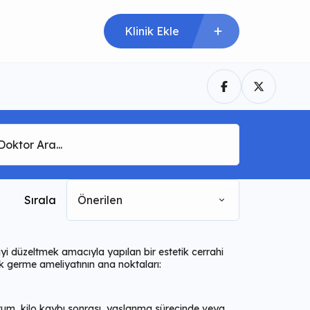
Klinik Ekle
Sırala
Önerilen
yi düzeltmek amacıyla yapılan bir estetik cerrahi
cak germe ameliyatının ana noktaları:
durum, kilo kaybı sonrası, yaşlanma sürecinde veya