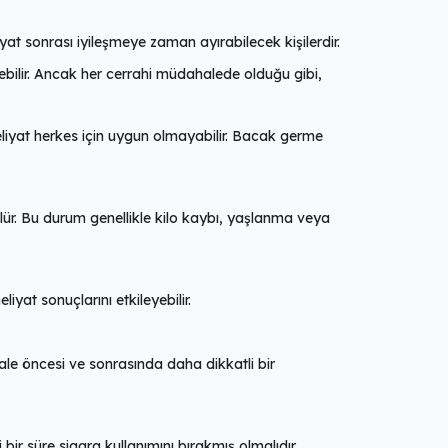
iyat sonrası iyileşmeye zaman ayırabilecek kişilerdir.
ebilir. Ancak her cerrahi müdahalede olduğu gibi,
eliyat herkes için uygun olmayabilir. Bacak germe
lür. Bu durum genellikle kilo kaybı, yaşlanma veya
liyat sonuçlarını etkileyebilir.
hale öncesi ve sonrasında daha dikkatli bir
bir süre sigara kullanımını bırakmış olmalıdır.