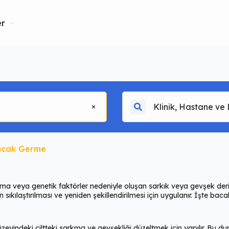
er
cak Germe
nma veya genetik faktörler nedeniyle oluşan sarkık veya gevşek deri
 sıkılaştırılması ve yeniden şekillendirilmesi için uygulanır. İşte ba
zeyindeki ciltteki sarkma ve gevşekliği düzeltmek için yapılır. Bu 