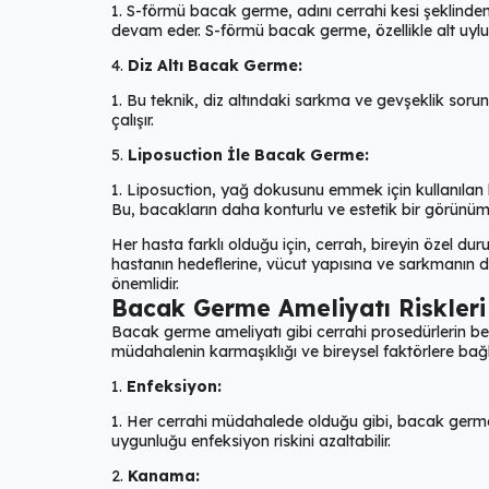
S-förmü bacak germe, adını cerrahi kesi şeklinden 
devam eder. S-förmü bacak germe, özellikle alt uylu
Diz Altı Bacak Germe:
Bu teknik, diz altındaki sarkma ve gevşeklik sorunl
çalışır.
Liposuction İle Bacak Germe:
Liposuction, yağ dokusunu emmek için kullanılan b
Bu, bacakların daha konturlu ve estetik bir görünüm
Her hasta farklı olduğu için, cerrah, bireyin özel d
hastanın hedeflerine, vücut yapısına ve sarkmanın de
önemlidir.
Bacak Germe Ameliyatı Riskleri 
Bacak germe ameliyatı gibi cerrahi prosedürlerin berab
müdahalenin karmaşıklığı ve bireysel faktörlere bağlı
Enfeksiyon:
Her cerrahi müdahalede olduğu gibi, bacak germe ame
uygunluğu enfeksiyon riskini azaltabilir.
Kanama: