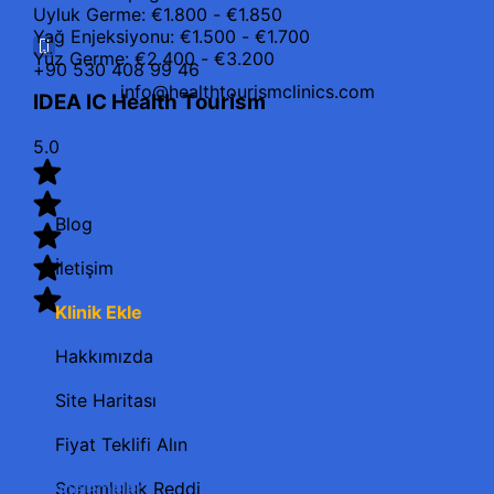
Uyluk Germe: €1.800 - €1.850
Yağ Enjeksiyonu: €1.500 - €1.700
Yüz Germe: €2.400 - €3.200
+90 530 408 99 46
info@healthtourismclinics.com
IDEA IC Health Tourism
5.0
Blog
İletişim
Klinik Ekle
Hakkımızda
Site Haritası
Fiyat Teklifi Alın
Sorumluluk Reddi
7 İncelemeler