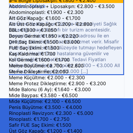
3-4 Bölge Liposakşın: €1.800 - €2.400
İstanbul, Türkiye
Abdominoplasti + Liposakşın: €2.800 - €3.500
Abdominoplasti: €1.900 - €2.300
Ertu Çelik
Alt Göz Kapağı: €1.600 - €1.700
Curative Health Tour Türkiye Cumhuriyeti Sağlık
Alt Üst Göz Kapağı: €2.200 - €2.800
Bakanlığı onaylı A sınıfı bir turizm acentesidir.
BBL: €1.800 - €3.850
Deneyimli doktor ve radyolog kadrosu ile en
Boyun Germe: €1.850 - €2.220
gelişmiş teknolojik cihazlarla hizmet verir. Misafir
DHI Saç Ekimi: €1.500 - €3.000
memnuniyetini en üst düzeyde tutmayı hedefleyen
FUE Saç Ekimi: €1.500
Curative Health Tour hastalarına güvenilir ve
Kaş Kaldırma: €1.700
kaliteli sağlık hizmeti sunar. Tedavi Fiyatları
Kol Germe: €1.600 - €1.700
Hollywood Smile 🔥 Popüler €2.000 – €3.000 All
Meme Büyütme: €2.700 - €2.800
On Four-Six 🔥 Popüler €3.000 […]
Meme Dikleştirme: €2.000
Meme Küçültme: €2.000 - €2.300
Meme Protez Dikleştirme: €2.900 - €3.200
Mide Balonu (6 Ay): €1.640 - €3.000
Mide Baypas: €3.580 - €6.500
Mide Küçültme: €2.100 - €6.500
Penis Büyütme: €3.500 - €4.000
Rinoplasti Revizyon: €2.300 - €5.000
Rinoplasti: €1.700 - €2.750
Safir FUE Saç Ekimi: €1.500
Üst Göz Kapağı: €1.200 - €1.400