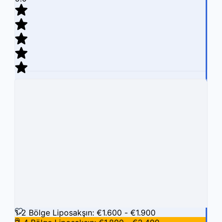
7 İncelemeler
Hızlı Görüntüle
Karşılaştırmak İçin Klinik Ekle
Kliniği Beğen
1-2 Bölge Liposakşın: €1.600 - €1.900