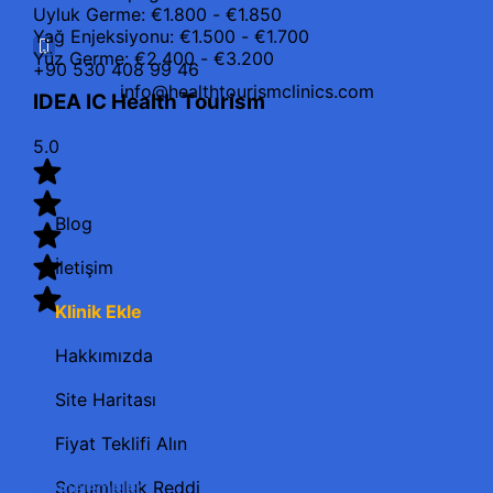
Uyluk Germe: €1.800 - €1.850
Yağ Enjeksiyonu: €1.500 - €1.700
Yüz Germe: €2.400 - €3.200
+90 530 408 99 46
info@healthtourismclinics.com
IDEA IC Health Tourism
5.0
Blog
İletişim
Klinik Ekle
Hakkımızda
Site Haritası
Fiyat Teklifi Alın
Sorumluluk Reddi
7 İncelemeler