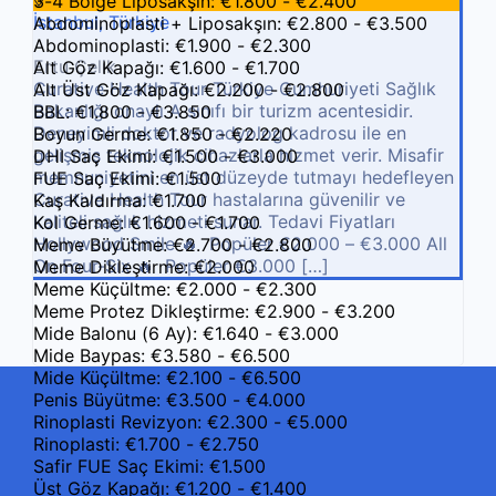
3-4 Bölge Liposakşın: €1.800 - €2.400
İstanbul, Türkiye
Abdominoplasti + Liposakşın: €2.800 - €3.500
Abdominoplasti: €1.900 - €2.300
Ertu Çelik
Alt Göz Kapağı: €1.600 - €1.700
Curative Health Tour Türkiye Cumhuriyeti Sağlık
Alt Üst Göz Kapağı: €2.200 - €2.800
Bakanlığı onaylı A sınıfı bir turizm acentesidir.
BBL: €1.800 - €3.850
Deneyimli doktor ve radyolog kadrosu ile en
Boyun Germe: €1.850 - €2.220
gelişmiş teknolojik cihazlarla hizmet verir. Misafir
DHI Saç Ekimi: €1.500 - €3.000
memnuniyetini en üst düzeyde tutmayı hedefleyen
FUE Saç Ekimi: €1.500
Curative Health Tour hastalarına güvenilir ve
Kaş Kaldırma: €1.700
kaliteli sağlık hizmeti sunar. Tedavi Fiyatları
Kol Germe: €1.600 - €1.700
Hollywood Smile 🔥 Popüler €2.000 – €3.000 All
Meme Büyütme: €2.700 - €2.800
On Four-Six 🔥 Popüler €3.000 […]
Meme Dikleştirme: €2.000
Meme Küçültme: €2.000 - €2.300
Meme Protez Dikleştirme: €2.900 - €3.200
Mide Balonu (6 Ay): €1.640 - €3.000
Mide Baypas: €3.580 - €6.500
Mide Küçültme: €2.100 - €6.500
Penis Büyütme: €3.500 - €4.000
Rinoplasti Revizyon: €2.300 - €5.000
Rinoplasti: €1.700 - €2.750
Safir FUE Saç Ekimi: €1.500
Üst Göz Kapağı: €1.200 - €1.400