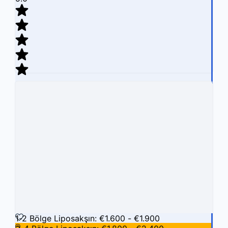
7 İncelemeler
Hızlı Görüntüle
Karşılaştırmak İçin Klinik Ekle
Kliniği Beğen
1-2 Bölge Liposakşın: €1.600 - €1.900