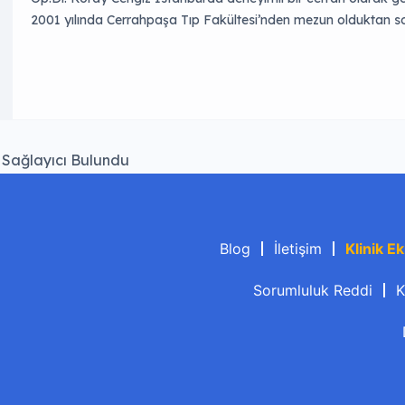
2001 yılında Cerrahpaşa Tıp Fakültesi’nden mezun olduktan so
itibaren kendi kliniğinde hizmet vermeye başlamıştır. Modern t
kliniğinde estetik cerrahi, baş-boyun cerrahisi ve diğer cerrahi
Sağlayıcı Bulundu
Blog
İletişim
Klinik Ek
Sorumluluk Reddi
K