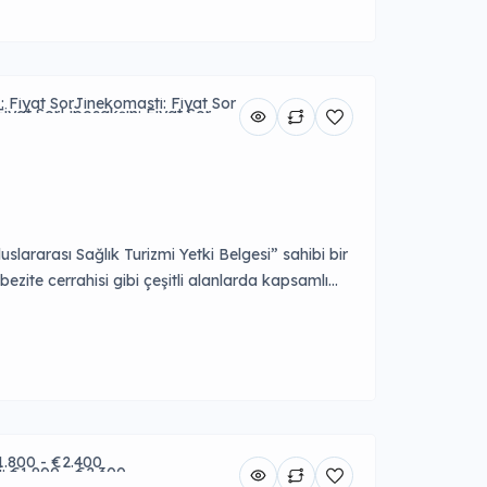
 Fiyat Sor
Jinekomasti: Fiyat Sor
iyat Sor
Liposakşın: Fiyat Sor
plantı: Fiyat Sor
: Fiyat Sor
slararası Sağlık Turizmi Yetki Belgesi” sahibi bir
obezite cerrahisi gibi çeşitli alanlarda kapsamlı
gel Eye Turkey, en güncel teknolojileri
ık […]
1.800 - €2.400
: €1.900 - €2.300
 €2.800
BBL: €1.800 - €3.850