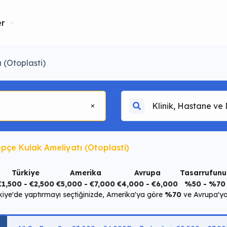
er
 (Otoplasti)
pçe Kulak Ameliyatı (Otoplasti)
Türkiye
Amerika
Avrupa
Tasarrufunu
€1,500 - €2,500
€5,000 - €7,000
€4,000 - €6,000
%50 - %70
kiye'de yaptırmayı seçtiğinizde, Amerika'ya göre
%70
ve Avrupa'y