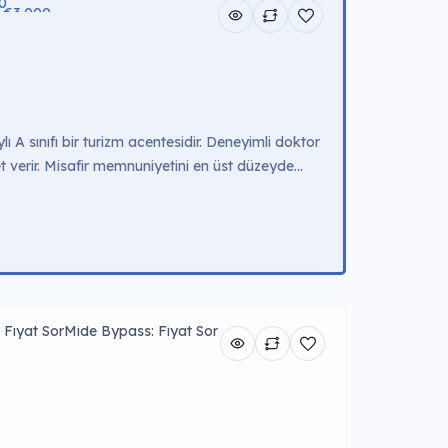
00
- €3.000
00
 A sınıfı bir turizm acentesidir. Deneyimli doktor
t verir. Misafir memnuniyetini en üst düzeyde
 kaliteli sağlık hizmeti sunar. Tedavi Fiyatları
🔥 Popüler €3.000 […]
 Fiyat Sor
Mide Bypass: Fiyat Sor