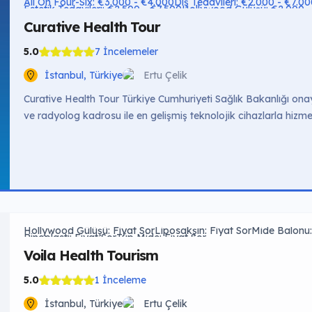
All On Four-Six: €3.000 - €4.000
Diş Tedavileri: €2.000 - €7.0
Estetik Tedavileri: €2.500 - €7.500
Hollywood Gülüşü: €2.000 
Obezite Tedavileri: €3.500 - €10.000
Saç Ekimi: €2.000 - €4.0
Curative Health Tour
5.0
7 İncelemeler
İstanbul, Türkiye
Ertu Çelik
Curative Health Tour Türkiye Cumhuriyeti Sağlık Bakanlığı onaylı
ve radyolog kadrosu ile en gelişmiş teknolojik cihazlarla hizme
tutmayı hedefleyen Curative Health Tour hastalarına güvenilir ve
Hollywood Smile 🔥 Popüler €2.000 – €3.000 All On Four-Six 
Hollywood Gülüşü: Fiyat Sor
Liposakşın: Fiyat Sor
Mide Balonu:
Rinoplasti: Fiyat Sor
Tüp Mide: Fiyat Sor
Voila Health Tourism
5.0
1 İnceleme
İstanbul, Türkiye
Ertu Çelik