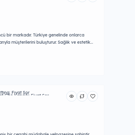
0
FUE Saç Ekimi: €1.500
e: €2.700 - €2.800
 €1.640 - €3.000
0
Penis Büyütme: €3.500 - €4.000
50
Safir FUE Saç Ekimi: €1.500
0
cü bir markadır. Türkiye genelinde onlarca
la müşterilerini buluşturur. Sağlık ve estetik
şmanlık hizmeti sağlar.
ifting: Fiyat Sor
st Göz Kapağı: Fiyat Sor
niş bir cerrahi müdahale yelpazesine sahiptir.