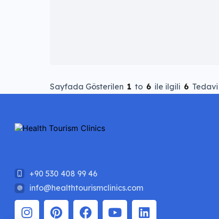
Sayfada Gösterilen
1
to
6
ile ilgili
6
Tedavi 
+90 530 408 99 46
info@healthtourismclinics.com