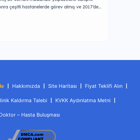
nra çeşitli hastanelerde görev almış ve 2017’den
esisleri ve hasta odaklı yaklaşımıyla dikkat çeken
 işlemler sunulmaktadır. Op.Dr. Koray Cengiz, […]
le
Hakkımızda
Site Haritası
Fiyat Teklifi Alın
linik Kaldırma Talebi
KVKK Aydınlatma Metni
Doktor – Hasta Buluşması