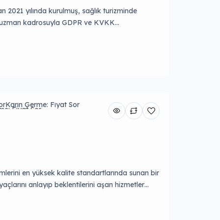
an 2021 yılında kurulmuş, sağlık turizminde
ahip uzman kadrosuyla GDPR ve KVKK
ti sağlayarak hastaların ihtiyaçlarını en üst
or
Karın Germe: Fiyat Sor
me: Fiyat Sor
 Fiyat Sor
Sakal Ekimi: Fiyat Sor
imlerini en yüksek kalite standartlarında sunan bir
tiyaçlarını anlayıp beklentilerini aşan hizmetler
r arada sunarak yaşam kalitesini artırıyoruz. BBL
rın Germe Fiyat […]