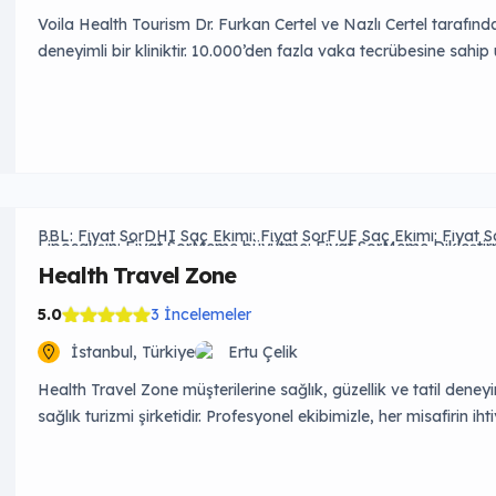
Voila Health Tourism Dr. Furkan Certel ve Nazlı Certel tarafınd
deneyimli bir kliniktir. 10.000’den fazla vaka tecrübesine s
standartlarına uygun hizmet sunar. Hedefimiz, 7/24 sağlık hizme
düzeyde karşılamak ve hayallerini gerçekleştirmektir.
BBL: Fiyat Sor
DHI Saç Ekimi: Fiyat Sor
FUE Saç Ekimi: Fiyat S
Liposakşın: Fiyat Sor
Meme büyütme: Fiyat Sor
Meme Dikleştir
Meme Küçültme: Fiyat Sor
Mide Balonu: Fiyat Sor
Mide Bypass:
Tüp Mide: Fiyat Sor
Health Travel Zone
5.0
3 İncelemeler
İstanbul, Türkiye
Ertu Çelik
Health Travel Zone müşterilerine sağlık, güzellik ve tatil deney
sağlık turizmi şirketidir. Profesyonel ekibimizle, her misafirin ih
sunmayı amaçlıyoruz. Sağlık, estetik ve tatil hizmetlerimizi bi
Fiyat Sor DHI Saç Ekimi Fiyat Sor FUE Saç Ekimi Fiyat Sor Ka