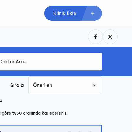
Klinik Ekle
Sırala
Önerilen
z
a göre
%50
oranında kar edersiniz.