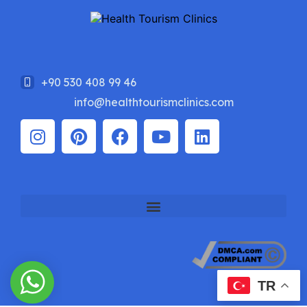
+90 530 408 99 46
info@healthtourismclinics.com
TR