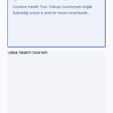
Curative Health Tour Türkiye Cumhuriyeti Sağlık
Bakanlığı onaylı A sınıfı bir turizm acentesidir.
Deneyimli doktor ve radyolog kadrosu ile en
gelişmiş teknolojik cihazlarla hizmet verir. Misafir
memnuniyetini en üst düzeyde tutmayı hedefleyen
Curative Health Tour hastalarına güvenilir ve kaliteli
sağlık hizmeti sunar. Tedavi Fiyatları Hollywood
Smile 🔥 Popüler €2.000 – €3.000 All On Four-Six
🔥 Popüler €3.000 […]