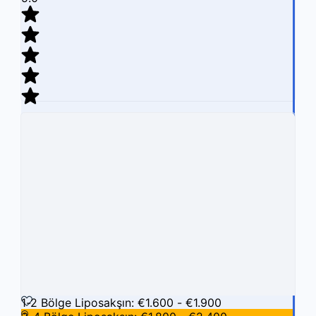
7 İncelemeler
Hızlı Görüntüle
Karşılaştırmak İçin Klinik Ekle
Kliniği Beğen
1-2 Bölge Liposakşın: €1.600 - €1.900