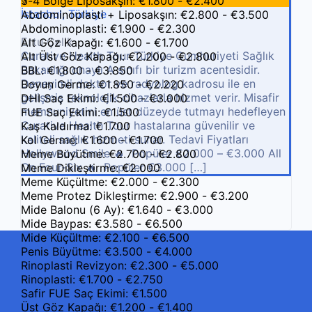
3-4 Bölge Liposakşın: €1.800 - €2.400
İstanbul, Türkiye
Abdominoplasti + Liposakşın: €2.800 - €3.500
Abdominoplasti: €1.900 - €2.300
Ertu Çelik
Alt Göz Kapağı: €1.600 - €1.700
Curative Health Tour Türkiye Cumhuriyeti Sağlık
Alt Üst Göz Kapağı: €2.200 - €2.800
Bakanlığı onaylı A sınıfı bir turizm acentesidir.
BBL: €1.800 - €3.850
Deneyimli doktor ve radyolog kadrosu ile en
Boyun Germe: €1.850 - €2.220
gelişmiş teknolojik cihazlarla hizmet verir. Misafir
DHI Saç Ekimi: €1.500 - €3.000
memnuniyetini en üst düzeyde tutmayı hedefleyen
FUE Saç Ekimi: €1.500
Curative Health Tour hastalarına güvenilir ve
Kaş Kaldırma: €1.700
kaliteli sağlık hizmeti sunar. Tedavi Fiyatları
Kol Germe: €1.600 - €1.700
Hollywood Smile 🔥 Popüler €2.000 – €3.000 All
Meme Büyütme: €2.700 - €2.800
On Four-Six 🔥 Popüler €3.000 […]
Meme Dikleştirme: €2.000
Meme Küçültme: €2.000 - €2.300
Meme Protez Dikleştirme: €2.900 - €3.200
Mide Balonu (6 Ay): €1.640 - €3.000
Mide Baypas: €3.580 - €6.500
Mide Küçültme: €2.100 - €6.500
Penis Büyütme: €3.500 - €4.000
Rinoplasti Revizyon: €2.300 - €5.000
Rinoplasti: €1.700 - €2.750
Safir FUE Saç Ekimi: €1.500
Üst Göz Kapağı: €1.200 - €1.400