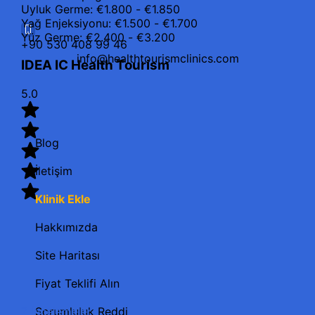
Uyluk Germe: €1.800 - €1.850
Yağ Enjeksiyonu: €1.500 - €1.700
Yüz Germe: €2.400 - €3.200
+90 530 408 99 46
info@healthtourismclinics.com
IDEA IC Health Tourism
5.0
Blog
İletişim
Klinik Ekle
Hakkımızda
Site Haritası
Fiyat Teklifi Alın
Sorumluluk Reddi
7 İncelemeler