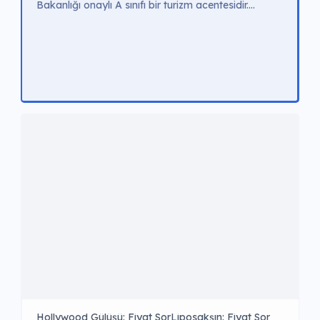
Bakanlığı onaylı A sınıfı bir turizm acentesidir.
Deneyimli doktor ve radyolog kadrosu ile en
gelişmiş teknolojik cihazlarla hizmet verir. Misafir
memnuniyetini en üst düzeyde tutmayı hedefleyen
Curative Health Tour hastalarına güvenilir ve kaliteli
sağlık hizmeti sunar. Tedavi Fiyatları Hollywood
Smile 🔥 Popüler €2.000 – €3.000 All On Four-Six
🔥 Popüler €3.000 […]
Hollywood Gülüşü: Fiyat Sor
Liposakşın: Fiyat Sor