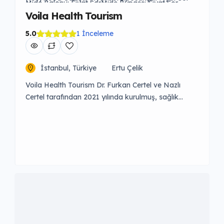
Mide Balonu: Fiyat Sor
Mide Bypass: Fiyat Sor
Rinoplasti: Fiyat Sor
Tüp Mide: Fiyat Sor
Voila Health Tourism
5.0
1 İnceleme
İstanbul, Türkiye
Ertu Çelik
Voila Health Tourism Dr. Furkan Certel ve Nazlı
Certel tarafından 2021 yılında kurulmuş, sağlık
turizminde deneyimli bir kliniktir. 10.000’den fazla
vaka tecrübesine sahip uzman kadrosuyla GDPR
ve KVKK standartlarına uygun hizmet sunar.
Hedefimiz, 7/24 sağlık hizmeti sağlayarak
hastaların ihtiyaçlarını en üst düzeyde karşılamak
ve hayallerini gerçekleştirmektir.