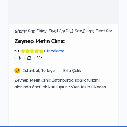
Ağrısız Saç Ekimi: Fiyat Sor
DHI Saç Ekimi: Fiyat Sor
FUE Saç Ekimi: Fiyat Sor
Kaş Ekimi: Fiyat Sor
Safir Saç Ekimi: Fiyat Sor
Sakal Ekimi: Fiyat Sor
Zeynep Metin Clinic
5.0
1 İnceleme
İstanbul, Türkiye
Ertu Çelik
Zeynep Metin Clinic İstanbul’da sağlık turizmi
alanında öncü bir kuruluştur. 35’ten fazla ülkeden
gelen yabancı hastalara hizmet sunarak geniş bir
uluslararası deneyime sahiptir. Klinik, saç ekimi, diş
tedavileri ve estetik cerrahi gibi çeşitli sağlık
hizmetleri sunmaktadır.