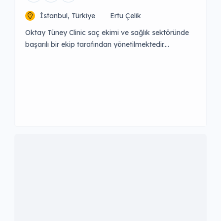
İstanbul, Türkiye
Ertu Çelik
Oktay Tüney Clinic saç ekimi ve sağlık sektöründe
başarılı bir ekip tarafından yönetilmektedir.
Misyonumuz, danışanlarımızın ihtiyaçlarını
dinleyerek onlara sağlık, özgüven ve mutluluk
kazandırmaktır. Her hastamız bizim için çok
değerlidir.