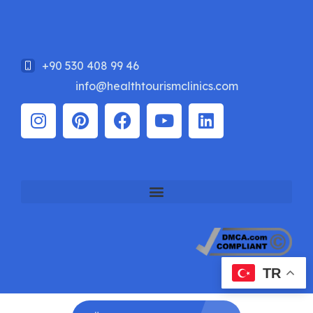
+90 530 408 99 46
info@healthtourismclinics.com
TR