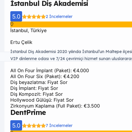
İstanbul Diş Akademisi
5.0
2 İncelemeler
İstanbul, Türkiye
Ertu Çelik
İstanbul Diş Akademisi 2020 yılında İstanbul’un Maltepe ilçesinde
VIP dinlenme odası ve 7/24 çevrimiçi hizmet sunan uluslararas
saatleri arasında hizmet vermektedir. Gelişmiş CAD-CAM tam di
All On Four İmplant (Paket): €4.000
imkanı sunmaktadır.
All On Four Six (Paket): €4.200
Diş beyazlatma: Fiyat Sor
Diş İmplant: Fiyat Sor
Diş Kompozit: Fiyat Sor
Hollywood Gülüşü: Fiyat Sor
Zirkonyum Kaplama (Full Paket): €3.500
DentPrime
5.0
7 İncelemeler