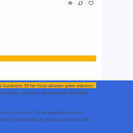
r kuruluştur. 35’ten fazla ülkeden gelen yabancı
. Klinik, saç ekimi, diş tedavileri ve estetik
ncü bir markadır. Türkiye genelinde onlarca
la müşterilerini buluşturur. Sağlık ve estetik
şmanlık hizmeti sağlar.