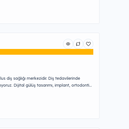
s diş sağlığı merkezidir. Diş tedavilerinde
oruz. Dijital gülüş tasarımı, implant, ortodonti
rlıyoruz. Sıcak bir atmosfer, masaj koltukları ve
an ekibimizle tanışın, DentSpa ayrıcalıklarıyla