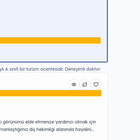
 A sınıfı bir turizm acentesidir. Deneyimli doktor
t verir. Misafir memnuniyetini en üst düzeyde
 kaliteli sağlık hizmeti sunar. Tedavi Fiyatları
🔥 Popüler €3.000 […]
deki görünümü elde etmenize yardımcı olmak için
manlaştığımız diş hekimliği alanında hayalini
.