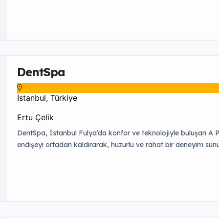
DentSpa
İstanbul, Türkiye
Ertu Çelik
DentSpa, İstanbul Fulya’da konfor ve teknolojiyle buluşan A Plu
endişeyi ortadan kaldırarak, huzurlu ve rahat bir deneyim sunuy
gibi geniş hizmet yelpazemizle sağlıklı ve estetik gülüşler tasa
dinlendirici alanlarımızla diş kliniği algınızı değiştiriyoruz. Uzm
ışıldayan […]