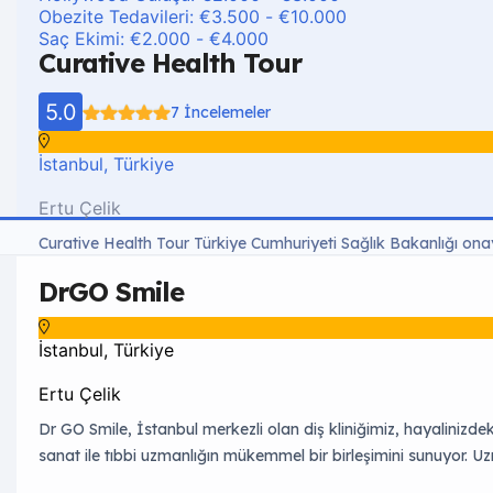
Obezite Tedavileri: €3.500 - €10.000
Saç Ekimi: €2.000 - €4.000
Curative Health Tour
5.0
7 İncelemeler
İstanbul, Türkiye
Ertu Çelik
Curative Health Tour Türkiye Cumhuriyeti Sağlık Bakanlığı onaylı
ve radyolog kadrosu ile en gelişmiş teknolojik cihazlarla hizme
DrGO Smile
tutmayı hedefleyen Curative Health Tour hastalarına güvenilir ve
Hollywood Smile 🔥 Popüler €2.000 – €3.000 All On Four-Six 
İstanbul, Türkiye
Ertu Çelik
Dr GO Smile, İstanbul merkezli olan diş kliniğimiz, hayaliniz
sanat ile tıbbi uzmanlığın mükemmel bir birleşimini sunuyor. Uz
kurduğunuz parlak ve fotojenik gülüşe ulaşmak için buradayız