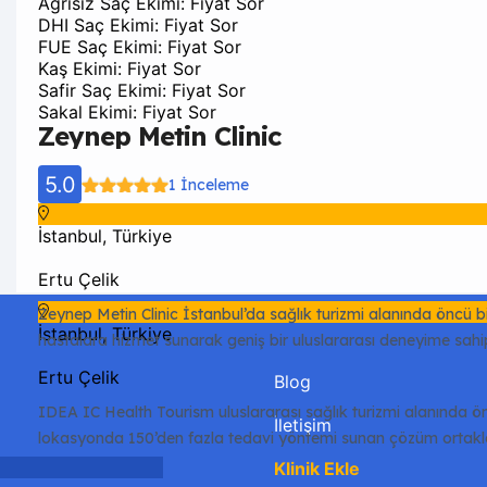
Ağrısız Saç Ekimi: Fiyat Sor
Mide Baypas: €3.580 - €6.500
DHI Saç Ekimi: Fiyat Sor
Mide Küçültme: €2.100 - €6.500
FUE Saç Ekimi: Fiyat Sor
Penis Büyütme: €3.500 - €4.000
Kaş Ekimi: Fiyat Sor
Rinoplasti Revizyon: €2.300 - €5.000
Safir Saç Ekimi: Fiyat Sor
Rinoplasti: €1.700 - €2.750
Sakal Ekimi: Fiyat Sor
Safir FUE Saç Ekimi: €1.500
Zeynep Metin Clinic
Üst Göz Kapağı: €1.200 - €1.400
Uyluk Germe: €1.800 - €1.850
5.0
1 İnceleme
Yağ Enjeksiyonu: €1.500 - €1.700
Yüz Germe: €2.400 - €3.200
IDEA IC Health Tourism
İstanbul, Türkiye
Ertu Çelik
5.0
7 İncelemeler
Zeynep Metin Clinic İstanbul’da sağlık turizmi alanında öncü bi
İstanbul, Türkiye
hastalara hizmet sunarak geniş bir uluslararası deneyime sahiptir
cerrahi gibi çeşitli sağlık hizmetleri sunmaktadır.
Ertu Çelik
Blog
IDEA IC Health Tourism uluslararası sağlık turizmi alanında ö
İletişim
lokasyonda 150’den fazla tedavi yöntemi sunan çözüm ortaklarıy
uygulamalarını huzurlu bir tatille birleştirerek profesyonel danı
Klinik Ekle