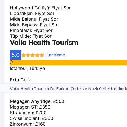
Hollywood Gülüşü: Fiyat Sor
Liposakşın: Fiyat Sor
Mide Balonu: Fiyat Sor
Mide Bypass: Fiyat Sor
Rinoplasti: Fiyat Sor
Tüp Mide: Fiyat Sor
Voila Health Tourism
5.0
1 İnceleme
İstanbul, Türkiye
Ertu Çelik
Voila Health Tourism Dr. Furkan Certel ve Nazlı Certel tarafınd
deneyimli bir kliniktir. 10.000’den fazla vaka tecrübesine 
Megagen Anyridge: £500
standartlarına uygun hizmet sunar. Hedefimiz, 7/24 sağlık hizme
Megagen ST: £350
düzeyde karşılamak ve hayallerini gerçekleştirmektir.
Straumann: £700
Swiss İmplant: £350
Zirkonyum: £160