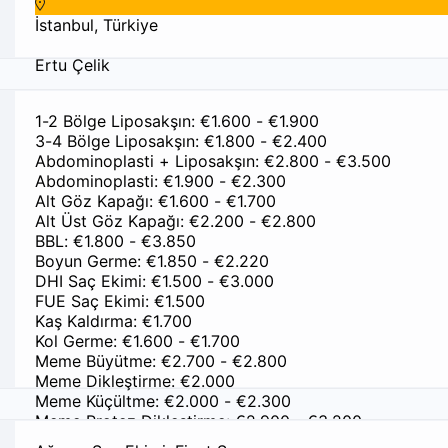
İstanbul, Türkiye
Ertu Çelik
DentPrime Türkiye’de uluslararası hastalara diş tedavisi suna
1-2 Bölge Liposakşın: €1.600 - €1.900
ulaşım ve tercümeye kadar her şeyi kapsayan hizmetler sunar
3-4 Bölge Liposakşın: €1.800 - €2.400
sağlamaktadır. Tüm kliniklerimiz, Türk ve Avrupa Birliği Diş He
Abdominoplasti + Liposakşın: €2.800 - €3.500
onaylıdır. Paket Fiyatları All on 6 Implant Paketi €5040 €42
Abdominoplasti: €1.900 - €2.300
Alt Göz Kapağı: €1.600 - €1.700
Alt Üst Göz Kapağı: €2.200 - €2.800
BBL: €1.800 - €3.850
Boyun Germe: €1.850 - €2.220
DHI Saç Ekimi: €1.500 - €3.000
FUE Saç Ekimi: €1.500
Kaş Kaldırma: €1.700
Kol Germe: €1.600 - €1.700
Meme Büyütme: €2.700 - €2.800
Meme Dikleştirme: €2.000
Meme Küçültme: €2.000 - €2.300
Meme Protez Dikleştirme: €2.900 - €3.200
Mide Balonu (6 Ay): €1.640 - €3.000