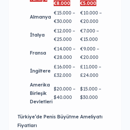
€8.000
€5.000
€15.000 –
€10.000 –
Almanya
€30.000
€20.000
€12.000 –
€7.000 –
İtalya
€25.000
€15.000
€14.000 –
€9.000 –
Fransa
€28.000
€20.000
£16.000 –
£11.000 –
İngiltere
£32.000
£24.000
Amerika
$20.000 –
$15.000 –
Birleşik
$40.000
$30.000
Devletleri
Türkiye’de Penis Büyütme Ameliyatı
Fiyatları