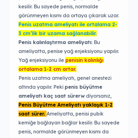
kesilir. Bu sayede penis, normalde
görünmeyen kısmı da ortaya çıkarak uzar.
Penis uzatma ameliyatı ile ortalama 2-
3 cm’lik bir uzama sağlanabilir.
Penis kalınlaştırma ameliyatı:
Bu
ameliyatta, penise yağ enjeksiyonu yapılır.
Yağ enjeksiyonu ile
penisin kalınlığı
ortalama 1-2 cm artar.
Penis uzatma ameliyatı, genel anestezi
altında yapılır. Peki
penis büyütme
ameliyatı kaç saat sürerw
diyorsanız,
Penis Büyütme Ameliyatı yaklaşık 1-2
saat sürer.
Ameliyatta, penisi pubik
kemiğe bağlayan bağlar kesilir. Bu sayede
penis, normalde görünmeyen kısmı da