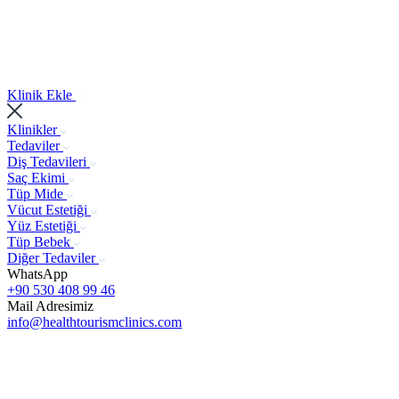
Klinik Ekle
Klinikler
Tedaviler
Diş Tedavileri
Saç Ekimi
Tüp Mide
Vücut Estetiği
Yüz Estetiği
Tüp Bebek
Diğer Tedaviler
WhatsApp
+90 530 408 99 46
Mail Adresimiz
info@healthtourismclinics.com