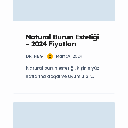
estetik cerrahinin en popüler
uygulamalarından biridir. Birçok
kişi, daha küçük, daha düzgün […]
Natural Burun Estetiği
– 2024 Fiyatları
DR. HBG
Mart 19, 2024
Natural burun estetiği, kişinin yüz
hatlarına doğal ve uyumlu bir
görünüm kazandırmayı
hedefleyen bir estetik cerrahi
prosedürdür. Natural burun
estetiği, son yıllarda genç ve
yetişkinler arasında popüler hale
gelmiştir. Peki, bu yöntem tam