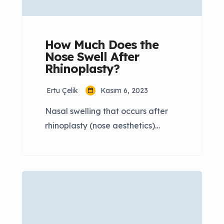
süreci kişiden […]
How Much Does the
Nose Swell After
Rhinoplasty?
Ertu Çelik
Kasım 6, 2023
Nasal swelling that occurs after
rhinoplasty (nose aesthetics)
surgery is a subject that many
people wonder about. In this
article, we will answer frequently
asked questions about nose
swelling after rhinoplasty. How
Long Does the Nose Swell After