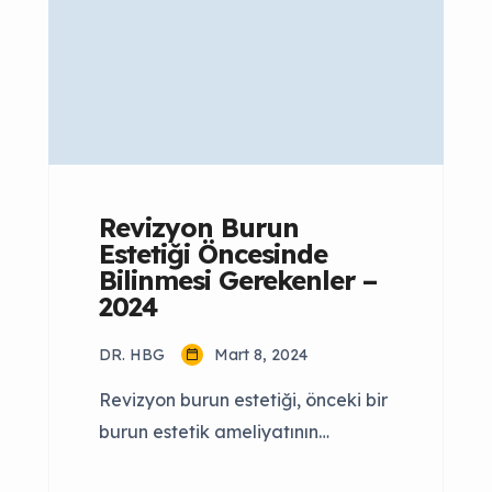
olarak nedir ve 18-45 yaş arası
bireyler için neden önemlidir? Bu
makalede, doğal burun estetiği
hakkında merak edilenleri
açıklamaya çalışacağız ve bu […]
Revizyon Burun
Estetiği Öncesinde
Bilinmesi Gerekenler –
2024
DR. HBG
Mart 8, 2024
Revizyon burun estetiği, önceki bir
burun estetik ameliyatının
sonuçlarından memnun