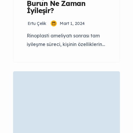
Burun Ne Zaman
İyileşir?
Ertu Çelik
Mart 1, 2024
Rinoplasti ameliyatı sonrası tam
iyileşme süreci, kişinin özelliklerine,
yapılan cerrahi işleme ve cerrahi
tekniklere bağlı olarak değişebilir.
Rinoplasti sonrası burun ne zaman
iyileşir gibi soruların tüm cevabını
bu içeriğimizde bulabileceksiniz.
Genel olarak, burun estetiği
sonrası iyileşme süreci şu
aşamalardan oluşur: İlk Hafta: İlk
Birkaç Hafta: İlk Birkaç Ay: Sonuç:
Rhinoplasti sonrası tam iyileşme