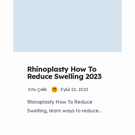
deformities. In some cases, the
shape abnormalities of the nose
can also make it difficult for
patients to […]
Rhinoplasty How To
Reduce Swelling 2023
Ertu Çelik
Eylül 22, 2023
Rhinoplasty How To Reduce
Swelling, learn ways to reduce
post-rhinoplasty swelling. Tips and
strategies to reduce and prevent