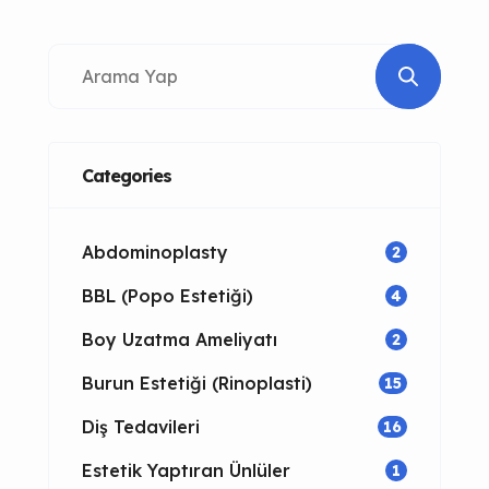
swelling after nasal surgery. If
you’ve recently undergone
rhinoplasty, you may be
wondering how to reduce swelling
and speed up the healing process.
Swelling is a common side effect
Categories
of rhinoplasty, but there are
several steps you […]
Abdominoplasty
2
BBL (Popo Estetiği)
4
Boy Uzatma Ameliyatı
2
Burun Estetiği (Rinoplasti)
15
Diş Tedavileri
16
Estetik Yaptıran Ünlüler
1