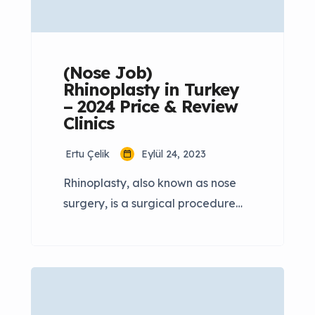
breathing and address common
questions regarding this
procedure. […]
(Nose Job)
Rhinoplasty in Turkey
– 2024 Price & Review
Clinics
Ertu Çelik
Eylül 24, 2023
Rhinoplasty, also known as nose
surgery, is a surgical procedure
performed to change the shape of
the nose. It is a surgical process
carried out for various reasons,
such as injuries, trauma, birth
defects, and nasal bone