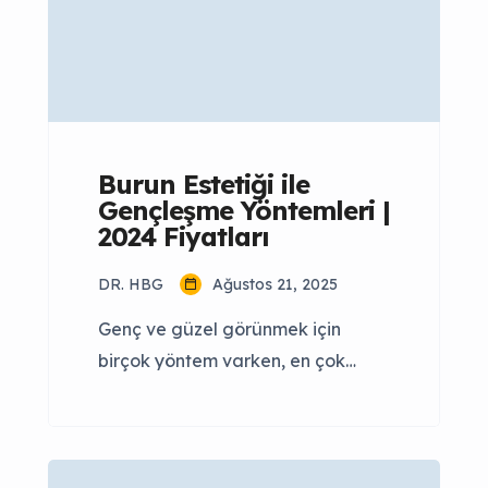
Burun Estetiği ile
Gençleşme Yöntemleri |
2024 Fiyatları
DR. HBG
Ağustos 21, 2025
Genç ve güzel görünmek için
birçok yöntem varken, en çok
merak edilen burun estetiği ile
gençleşme yöntemleridir.
Türkiye’de burun ameliyatı
maliyeti €2,500‘dan