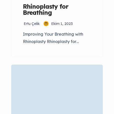
Rhinoplasty for
Breathing
Ertu Çelik
Ekim 1, 2023
Improving Your Breathing with
Rhinoplasty Rhinoplasty for
breathing, also known as
functional rhinoplasty, is a surgical
procedure designed to enhance
not only the aesthetics of your
nose but also your ability to
breathe freely. In this
comprehensive guide, we will
explore how rhinoplasty can
significantly improve your