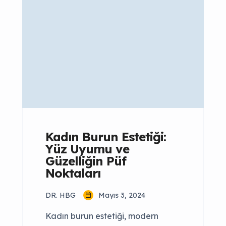
başlamaktadır. Böylece istediğiniz
estetik görünüme kavuşabilir ve
daha az ödeme yapabilirsiniz.
Türkiye’de burun estetiği
ameliyatı, yüzün merkezinde yer
alan bu karakteristik ve estetik
unsuru, daha genç ve çekici bir
görünüm elde etmek isteyenler […]
Kadın Burun Estetiği:
Yüz Uyumu ve
Güzelliğin Püf
Noktaları
DR. HBG
Mayıs 3, 2024
Kadın burun estetiği, modern