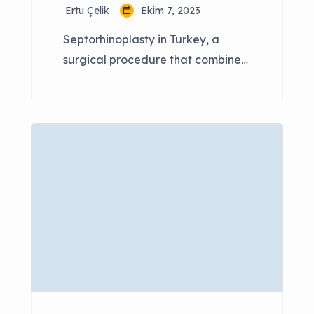
Ertu Çelik
Ekim 7, 2023
Septorhinoplasty in Turkey, a
surgical procedure that combines
rhinoplasty (nose reshaping) with
correction of the nasal septum,
has gained popularity in recent
years. Turkey has become a
sought-after destination for
individuals seeking
septorhinoplasty due to its skilled
surgeons, state-of-the-art clinics,
and cost-effective options. In this
comprehensive guide, we will
explore septorhinoplasty in Turkey,
including the […]