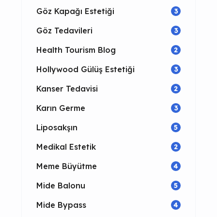
Göz Kapağı Estetiği
3
Göz Tedavileri
3
Health Tourism Blog
2
Hollywood Gülüş Estetiği
3
Kanser Tedavisi
2
Karın Germe
3
Liposakşın
5
Medikal Estetik
2
Meme Büyütme
4
Mide Balonu
5
Mide Bypass
4