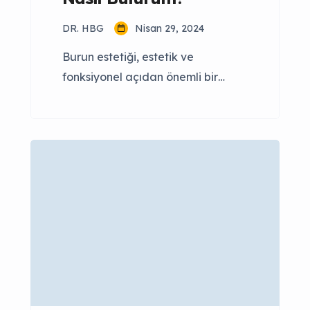
DR. HBG
Nisan 29, 2024
Burun estetiği, estetik ve
fonksiyonel açıdan önemli bir
cerrahi müdahaledir. Ancak
kendinize uygun olan doğru
doktoru bulmak, başarıyı ve
memnuniyeti sağlamak için kritik
bir adımdır. Birden fazla burun
operasyonu tekniği olduğu gibi
her kişiye özel teknik
uygulanmalıdır. Referanslarla
Başlayın Çevrenizde daha önce
burun estetiği olan kişilerden
referanslar alın. Onların