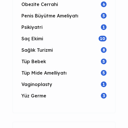
Obezite Cerrahi
6
Penis Büyütme Ameliyatı
5
Psikiyatri
1
Saç Ekimi
10
Sağlık Turizmi
8
Tüp Bebek
5
Tüp Mide Amelliyatı
5
Vaginoplasty
1
Yüz Germe
3