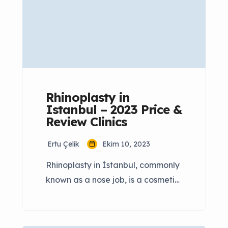
Rhinoplasty? Nasal swelling after
rhinoplasty may vary from person
to person, but the most swelling is
usually […]
Rhinoplasty in
Istanbul – 2023 Price &
Review Clinics
Ertu Çelik
Ekim 10, 2023
Rhinoplasty in İstanbul, commonly
known as a nose job, is a cosmetic
surgical procedure aimed at
enhancing the shape and function
of the nose. Istanbul, Turkey, has