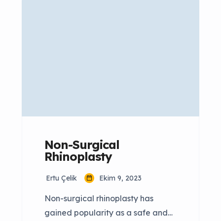
emerged as a prominent
destination for individuals seeking
rhinoplasty. In this comprehensive
guide, we will explore everything
you need to know about
rhinoplasty in Istanbul, including
the cost, […]
Non-Surgical
Rhinoplasty
Ertu Çelik
Ekim 9, 2023
Non-surgical rhinoplasty has
gained popularity as a safe and