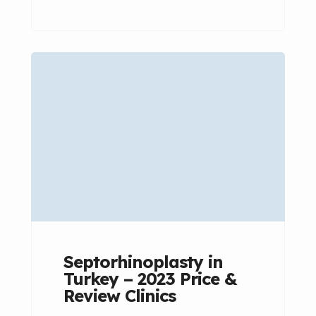
non-invasive alternative to
traditional surgical rhinoplasty. In
this comprehensive guide, we’ll
delve into the details of non-
surgical rhinoplasty, including
what it is, how it works, the
expected duration of results, and
frequently asked questions.
Whether you’re considering this
procedure or simply curious, read
on to learn […]
Septorhinoplasty in
Turkey – 2023 Price &
Review Clinics